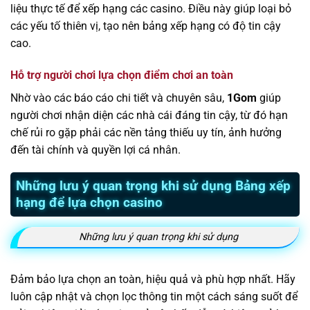
liệu thực tế để xếp hạng các casino. Điều này giúp loại bỏ
các yếu tố thiên vị, tạo nên bảng xếp hạng có độ tin cậy
cao.
Hỗ trợ người chơi lựa chọn điểm chơi an toàn
Nhờ vào các báo cáo chi tiết và chuyên sâu,
1Gom
giúp
người chơi nhận diện các nhà cái đáng tin cậy, từ đó hạn
chế rủi ro gặp phải các nền tảng thiếu uy tín, ảnh hưởng
đến tài chính và quyền lợi cá nhân.
Những lưu ý quan trọng khi sử dụng Bảng xếp
hạng để lựa chọn casino
Những lưu ý quan trọng khi sử dụng
Đảm bảo lựa chọn an toàn, hiệu quả và phù hợp nhất. Hãy
luôn cập nhật và chọn lọc thông tin một cách sáng suốt để