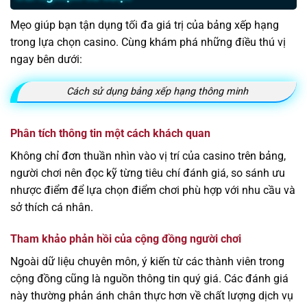
Mẹo giúp bạn tận dụng tối đa giá trị của bảng xếp hạng
trong lựa chọn casino. Cùng khám phá những điều thú vị
ngay bên dưới:
Cách sử dụng bảng xếp hạng thông minh
Phân tích thông tin một cách khách quan
Không chỉ đơn thuần nhìn vào vị trí của casino trên bảng,
người chơi nên đọc kỹ từng tiêu chí đánh giá, so sánh ưu
nhược điểm để lựa chọn điểm chơi phù hợp với nhu cầu và
sở thích cá nhân.
Tham khảo phản hồi của cộng đồng người chơi
Ngoài dữ liệu chuyên môn, ý kiến từ các thành viên trong
cộng đồng cũng là nguồn thông tin quý giá. Các đánh giá
này thường phản ánh chân thực hơn về chất lượng dịch vụ