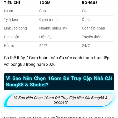
TIÊU CHÍ
1GOM
BONG88
Uy tín
Cao
Cao
Tỷ lệ kèo
Cạnh tranh
Ổn định
Link vào bóng
Nhanh, nhiều link
Có thể bị chặn
Giao diện
Hiện đại
Truyền thống
Hỗ trợ
24/7
24/7
Có thể thấy, 1Gom hoàn toàn đủ sức cạnh tranh trực tiếp
với bong88 trong năm 2026.
Vì Sao Nên Chọn 1Gom Để Truy Cập Nhà Cái
Bong88 & Sbobet?
Vì Sao Nên Chọn 1Gom Để Truy Cập Nhà Cái Bong88 &
Sbobet?