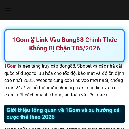
Chuyển
đến
nội
dung
1Gom 🎖️ Link Vào Bong88 Chính Thức
Không Bị Chặn T05/2026
1Gom
là nền tảng truy cập Bong88, Sbobet và các nhà cái
quốc tế được tối ưu hóa cho tốc độ, bảo mật và độ ổn định
cao nhất 2025. Website cung cấp link vào mới nhất, chống
chặn 24/7 và hỗ trợ người chơi tiếp cận mọi dịch vụ cá
cược một cách nhanh chóng, an toàn và liền mạch.
Giới thiệu tổng quan về 1Gom và xu hướng cá
cược thể thao 2026