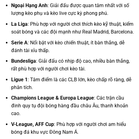
Ngoại Hạng Anh
: Giải đấu được quan tâm nhất với số
lượng kèo phụ và kèo live cực kỳ phong phú.
La Liga
: Phù hợp với người chơi thích kèo kỹ thuật, kiểm
soát bóng và các đội mạnh như Real Madrid, Barcelona.
Serie A
: Nổi bật với kèo chiến thuật, ít bàn thắng, dễ
đánh tài xỉu thấp.
Bundesliga
: Giải đấu có nhịp độ cao, nhiều bàn thắng,
rất phù hợp với người chơi kèo tài.
Ligue 1
: Tâm điểm là các CLB lớn, kèo chấp rõ ràng, dễ
phân tích.
Champions League & Europa League
: Các trận cầu
đinh quy tụ đội bóng hàng đầu châu Âu, thanh khoản
cao.
V-League, AFF Cup
: Phù hợp với người chơi am hiểu
bóng đá khu vực Đông Nam Á.