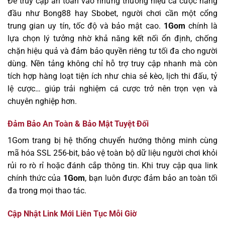
Để truy cập an toàn vào những thương hiệu cá cược hàng
đầu như Bong88 hay Sbobet, người chơi cần một cổng
trung gian uy tín, tốc độ và bảo mật cao.
1Gom
chính là
lựa chọn lý tưởng nhờ khả năng kết nối ổn định, chống
chặn hiệu quả và đảm bảo quyền riêng tư tối đa cho người
dùng. Nền tảng không chỉ hỗ trợ truy cập nhanh mà còn
tích hợp hàng loạt tiện ích như chia sẻ kèo, lịch thi đấu, tỷ
lệ cược… giúp trải nghiệm cá cược trở nên trọn vẹn và
chuyên nghiệp hơn.
Đảm Bảo An Toàn & Bảo Mật Tuyệt Đối
1Gom trang bị hệ thống chuyển hướng thông minh cùng
mã hóa SSL 256-bit, bảo vệ toàn bộ dữ liệu người chơi khỏi
rủi ro rò rỉ hoặc đánh cắp thông tin. Khi truy cập qua link
chính thức của
1Gom
, bạn luôn được đảm bảo an toàn tối
đa trong mọi thao tác.
Cập Nhật Link Mới Liên Tục Mỗi Giờ