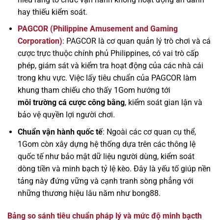
hay thiếu kiểm soát.
PAGCOR (Philippine Amusement and Gaming
Corporation)
: PAGCOR là cơ quan quản lý trò chơi và cá
cược trực thuộc chính phủ Philippines, có vai trò cấp
phép, giám sát và kiểm tra hoạt động của các nhà cái
trong khu vực. Việc lấy tiêu chuẩn của PAGCOR làm
khung tham chiếu cho thấy 1Gom hướng tới
môi trường cá cược công bằng
, kiểm soát gian lận và
bảo vệ quyền lợi người chơi.
Chuẩn vận hành quốc tế
: Ngoài các cơ quan cụ thể,
1Gom còn xây dựng hệ thống dựa trên các thông lệ
quốc tế như bảo mật dữ liệu người dùng, kiểm soát
dòng tiền và minh bạch tỷ lệ kèo. Đây là yếu tố giúp nền
tảng này đứng vững và cạnh tranh sòng phẳng với
những thương hiệu lâu năm như bong88.
Bảng so sánh tiêu chuẩn pháp lý và mức độ minh bạcth