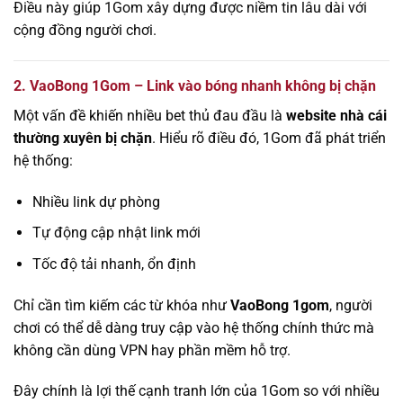
Điều này giúp 1Gom xây dựng được niềm tin lâu dài với
cộng đồng người chơi.
2. VaoBong 1Gom – Link vào bóng nhanh không bị chặn
Một vấn đề khiến nhiều bet thủ đau đầu là
website nhà cái
thường xuyên bị chặn
. Hiểu rõ điều đó, 1Gom đã phát triển
hệ thống:
Nhiều link dự phòng
Tự động cập nhật link mới
Tốc độ tải nhanh, ổn định
Chỉ cần tìm kiếm các từ khóa như
VaoBong 1gom
, người
chơi có thể dễ dàng truy cập vào hệ thống chính thức mà
không cần dùng VPN hay phần mềm hỗ trợ.
Đây chính là lợi thế cạnh tranh lớn của 1Gom so với nhiều