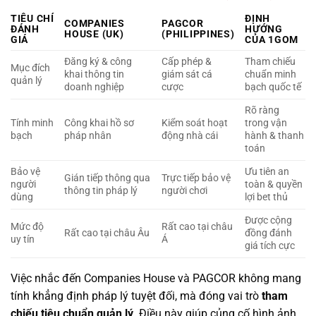
TIÊU CHÍ
ĐỊNH
COMPANIES
PAGCOR
ĐÁNH
HƯỚNG
HOUSE (UK)
(PHILIPPINES)
GIÁ
CỦA 1GOM
Đăng ký & công
Cấp phép &
Tham chiếu
Mục đích
khai thông tin
giám sát cá
chuẩn minh
quản lý
doanh nghiệp
cược
bạch quốc tế
Rõ ràng
Tính minh
Công khai hồ sơ
Kiểm soát hoạt
trong vận
bạch
pháp nhân
động nhà cái
hành & thanh
toán
Bảo vệ
Ưu tiên an
Gián tiếp thông qua
Trực tiếp bảo vệ
người
toàn & quyền
thông tin pháp lý
người chơi
dùng
lợi bet thủ
Được cộng
Mức độ
Rất cao tại châu
Rất cao tại châu Âu
đồng đánh
uy tín
Á
giá tích cực
Việc nhắc đến Companies House và PAGCOR không mang
tính khẳng định pháp lý tuyệt đối, mà đóng vai trò
tham
chiếu tiêu chuẩn quản lý
. Điều này giúp củng cố hình ảnh