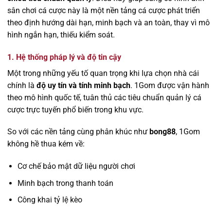
sân chơi cá cược này là một nền tảng cá cược phát triển
theo định hướng dài hạn, minh bạch và an toàn, thay vì mô
hình ngắn hạn, thiếu kiểm soát.
1. Hệ thống pháp lý và độ tin cậy
Một trong những yếu tố quan trọng khi lựa chọn nhà cái
chính là
độ uy tín và tính minh bạch
. 1Gom được vận hành
theo mô hình quốc tế, tuân thủ các tiêu chuẩn quản lý cá
cược trực tuyến phổ biến trong khu vực.
So với các nền tảng cùng phân khúc như
bong88
, 1Gom
không hề thua kém về:
Cơ chế bảo mật dữ liệu người chơi
Minh bạch trong thanh toán
Công khai tỷ lệ kèo