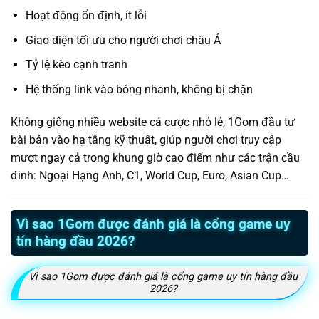
Hoạt động ổn định, ít lỗi
Giao diện tối ưu cho người chơi châu Á
Tỷ lệ kèo cạnh tranh
Hệ thống link vào bóng nhanh, không bị chặn
Không giống nhiều website cá cược nhỏ lẻ, 1Gom đầu tư
bài bản vào hạ tầng kỹ thuật, giúp người chơi truy cập
mượt ngay cả trong khung giờ cao điểm như các trận cầu
đinh: Ngoại Hạng Anh, C1, World Cup, Euro, Asian Cup…
Vì sao 1Gom được đánh giá là cổng game uy
tín hàng đầu 2026?
Vì sao 1Gom được đánh giá là cổng game uy tín hàng đầu
2026?