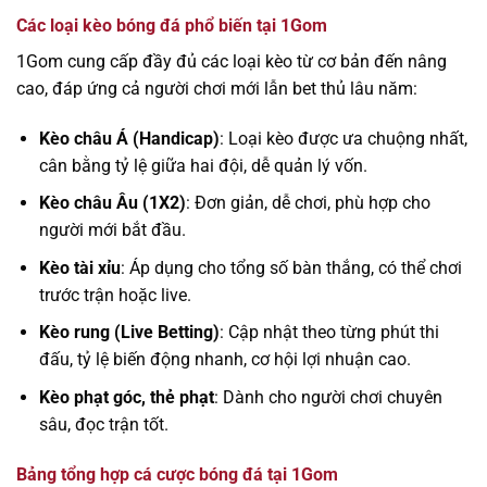
Các loại kèo bóng đá phổ biến tại 1Gom
1Gom cung cấp đầy đủ các loại kèo từ cơ bản đến nâng
cao, đáp ứng cả người chơi mới lẫn bet thủ lâu năm:
Kèo châu Á (Handicap)
: Loại kèo được ưa chuộng nhất,
cân bằng tỷ lệ giữa hai đội, dễ quản lý vốn.
Kèo châu Âu (1X2)
: Đơn giản, dễ chơi, phù hợp cho
người mới bắt đầu.
Kèo tài xỉu
: Áp dụng cho tổng số bàn thắng, có thể chơi
trước trận hoặc live.
Kèo rung (Live Betting)
: Cập nhật theo từng phút thi
đấu, tỷ lệ biến động nhanh, cơ hội lợi nhuận cao.
Kèo phạt góc, thẻ phạt
: Dành cho người chơi chuyên
sâu, đọc trận tốt.
Bảng tổng hợp cá cược bóng đá tại 1Gom