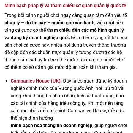
Minh bạch pháp lý và tham chiếu cơ quan quản lý quốc tế
Trong bối cảnh người chơi ngày càng quan tâm đến yếu tố
pháp lý – độ tin cậy – nguồn gốc vận hành
, việc một nền
tảng cá cược có thể
tham chiếu đến các mô hình quản lý
và đăng ký doanh nghiệp quốc tế
là điểm cộng rất lớn. Với
sân chơi cá cược này, nhiều nội dung truyền thông thường
đề cập đến các chuẩn mực quản lý tương đương các hệ
thống giám sát uy tín trên thế giới, qua đó giúp người chơi
có thêm cơ sở đánh giá mức độ an toàn khi tham gia.
Companies House (UK)
: Đây là cơ quan đăng ký doanh
nghiệp chính thức của Vương quốc Anh, nơi lưu trữ và
công khai thông tin pháp nhân, lịch sử hoạt động, báo
cáo tài chính của hàng triệu công ty. Khi một nền tảng
cá cược nhắc đến mô hình Companies House, điều đó
thể hiện định hướng
minh bạch hóa thông tin doanh nghiệp
, giúp người chơi
hiểu rằng tổ chức vận hành không hoạt động ẩn danh