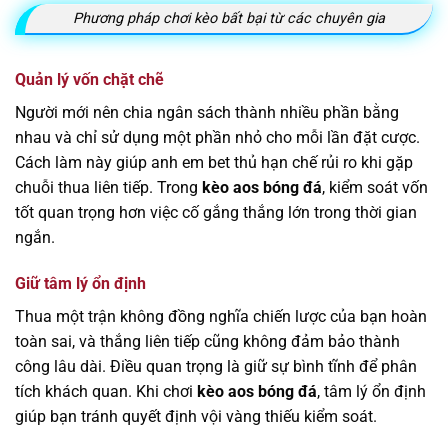
Phương pháp chơi kèo bất bại từ các chuyên gia
Quản lý vốn chặt chẽ
Người mới nên chia ngân sách thành nhiều phần bằng
nhau và chỉ sử dụng một phần nhỏ cho mỗi lần đặt cược.
Cách làm này giúp anh em bet thủ hạn chế rủi ro khi gặp
chuỗi thua liên tiếp. Trong
kèo aos bóng đá
, kiểm soát vốn
tốt quan trọng hơn việc cố gắng thắng lớn trong thời gian
ngắn.
Giữ tâm lý ổn định
Thua một trận không đồng nghĩa chiến lược của bạn hoàn
toàn sai, và thắng liên tiếp cũng không đảm bảo thành
công lâu dài. Điều quan trọng là giữ sự bình tĩnh để phân
tích khách quan. Khi chơi
kèo aos bóng đá
, tâm lý ổn định
giúp bạn tránh quyết định vội vàng thiếu kiểm soát.