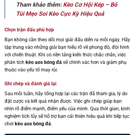
Tham khảo thêm:
Kèo Cơ Hội Kép – Bỏ
Túi Mẹo Soi Kèo Cực Kỳ Hiệu Quả
Chọn trận đấu phù hợp
Bạn không cần theo dõi mọi giải đấu diễn ra mỗi ngày. Hãy
tập trung vào những giải bạn hiểu rõ về phong độ, đội hình
với chiến thuật. Khi có nền tảng kiến thức chắc chắn, việc
phân tích
kèo aos bóng đá
sẽ chính xác hơn và giảm phụ
thuộc vào yếu tố may rủi.
Ghi chép và đánh giá lại
Sau mỗi tuần, hãy tổng hợp lại các trận đã tham gia, lý do
đặt cược và kết quả nhận được. Việc ghi chép giúp bạn
nhìn rõ điểm mạnh, điểm yếu của mình. Qua thời gian, kinh
nghiệm tích lũy sẽ hỗ trợ bạn cải thiện hiệu quả khi tiếp tục
chơi
kèo aos bóng đá
.