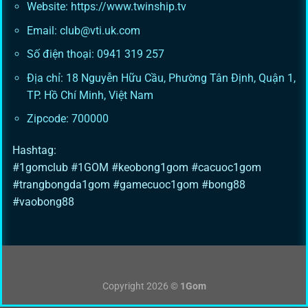
Website: https://www.twinship.tv
Email:
club@vti.uk.com
Số điện thoại: 0941 319 257
Địa chỉ: 18 Nguyễn Hữu Cầu, Phường Tân Định, Quận 1,
TP. Hồ Chí Minh, Việt Nam
Zipcode: 700000
Hashtag:
#1gomclub #1GOM #keobong1gom #cacuoc1gom
#trangbongda1gom #gamecuoc1gom #bong88
#vaobong88
Copyright 2026 ©
1Gom