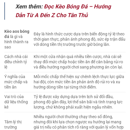
Xem thêm:
Đọc Kèo Bóng Đá – Hướng
Dẫn Từ A Đến Z Cho Tân Thủ
Kèo aos bóng
Đây là hình thức cược dựa trên biến động tỷ lệ theo
đá
là gì và
thời gian thực, phản ánh phong độ, sức ép trận đấu
hình thành ra
với dòng tiền thị trường trước giờ bóng lăn.
sao
Cách nhà cái
Khi một cửa nhận quá nhiều tiền cược, nhà cái sẽ
điều chỉnh tỷ
thay đổi mức chấp hoặc tiền ăn để cân bằng rủi ro
lệ
và điều hướng người chơi sang phương án còn lại.
Ý nghĩa của
Mỗi mốc chấp thể hiện sự chênh lệch thực lực giữa
mức chấp và
hai đội, còn mức tiền ăn phản ánh độ rủi ro và xu
tiền ăn
hướng dòng tiền tại từng thời điểm.
Vai trò của
Tỷ lệ được xây dựng dựa trên lịch sử đối đầu,
dữ liệu thống
phong độ gần đây, lợi thế sân bãi và tình trạng lực
kê
lượng, chứ không phải xuất hiện ngẫu nhiên.
Nhiều người chơi thường chạy theo số đông,
Tâm lý thị
nhưng đôi khi lựa chọn ngược xu hướng lại mang
trường
giá trị nếu có phân tích rõ ràng với quản lý vốn hợp