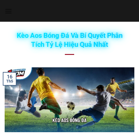
Chuyển
đến
nội
dung
Kèo Aos Bóng Đá Và Bí Quyết Phân
Tích Tỷ Lệ Hiệu Quả Nhất
16
Th5