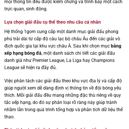
mọi thông tin đều được kiểm chứng và trình bày một cách
trực quan, sinh động.
Lựa chọn giải đấu cụ thể theo nhu cầu cá nhân
Hệ thống 1gom cung cấp một danh mục giải đấu phong
phú trải dài từ cấp độ câu lạc bộ châu Âu đến các giải vô
địch quốc gia tại khu vực châu Á. Sau khi chọn mục
bảng
xếp hạng bóng đá
, một danh sách chi tiết các giải đấu
danh giá như Premier League, La Liga hay Champions
League sẽ hiện ra đầy đủ.
Việc phân tách các giải đấu theo khu vực địa lý và cấp độ
giúp người xem dễ dàng định vị thông tin về đội bóng yêu
thích. Mỗi giải đấu đều mang những đặc thù riêng về quy
tắc xếp hạng, do đó sự phân loại rõ ràng này giúp tránh
nhầm lẫn trong quá trình tổng hợp và phân tích dữ liệu thể
thao.