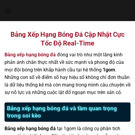
Chuyển
đến
nội
dung
Bảng Xếp Hạng Bóng Đá Cập Nhật Cực
Tốc Độ Real-Time
Bảng xếp hạng bóng đá
đóng vai trò như một lăng kính
phản ánh chân thực nhất về sức mạnh và phong độ của
mọi đội bóng trên khắp hành cầu tại hệ thống
1gom
.
Những con số về điểm số hay hiệu số không chỉ đơn thuần
là dữ liệu thống kê mà còn mang trong mình câu chuyện về
sự nỗ lực và những cuộc lật đổ ngoạn mục trên sân cỏ.
Bảng xếp hạng bóng đá và tầm quan trọng
trong soi kèo
Bảng xếp hạng bóng đá
tại 1gom là công cụ phân tích