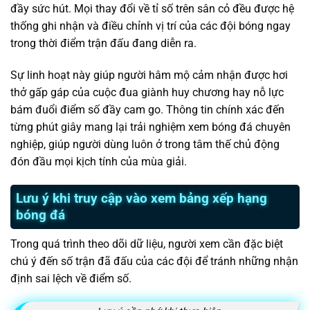
đầy sức hút. Mọi thay đổi về tỉ số trên sân cỏ đều được hệ
thống ghi nhận và điều chỉnh vị trí của các đội bóng ngay
trong thời điểm trận đấu đang diễn ra.
Sự linh hoạt này giúp người hâm mộ cảm nhận được hơi
thở gấp gáp của cuộc đua giành huy chương hay nỗ lực
bám đuổi điểm số đầy cam go. Thông tin chính xác đến
từng phút giây mang lại trải nghiệm xem bóng đá chuyên
nghiệp, giúp người dùng luôn ở trong tâm thế chủ động
đón đầu mọi kịch tính của mùa giải.
Lưu ý khi truy cập vào xem bảng xếp hạng
bóng đá
Trong quá trình theo dõi dữ liệu, người xem cần đặc biệt
chú ý đến số trận đã đấu của các đội để tránh những nhận
định sai lệch về điểm số.