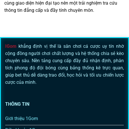
cùng giao diện hiện đại tạo nên một trải nghiệm tra cứu
thông tin đẳng cấp và đầy tính chuyên môn.
IGom
khẳng định vị thế là sân chơi cá cược uy tín nhờ
cộng đồng người chơi chất lượng và hệ thống chia sẻ kèo
chuyên sâu. Nền tảng cung cấp đầy đủ nhận định, phân
tích phong độ đội bóng cùng bảng thống kê trực quan,
giúp bet thủ dễ dàng trao đổi, học hỏi và tối ưu chiến lược
cược của mình.
THÔNG TIN
Giới thiệu 1Gom