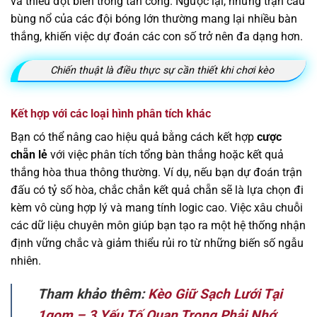
và thiếu đột biến trong tấn công. Ngược lại, những trận cầu
bùng nổ của các đội bóng lớn thường mang lại nhiều bàn
thắng, khiến việc dự đoán các con số trở nên đa dạng hơn.
Chiến thuật là điều thực sự cần thiết khi chơi kèo
Kết hợp với các loại hình phân tích khác
Bạn có thể nâng cao hiệu quả bằng cách kết hợp
cược
chẵn lẻ
với việc phân tích tổng bàn thắng hoặc kết quả
thắng hòa thua thông thường. Ví dụ, nếu bạn dự đoán trận
đấu có tỷ số hòa, chắc chắn kết quả chẵn sẽ là lựa chọn đi
kèm vô cùng hợp lý và mang tính logic cao. Việc xâu chuỗi
các dữ liệu chuyên môn giúp bạn tạo ra một hệ thống nhận
định vững chắc và giảm thiểu rủi ro từ những biến số ngẫu
nhiên.
Tham khảo thêm:
Kèo Giữ Sạch Lưới Tại
1gom – 3 Yếu Tố Quan Trọng Phải Nhớ