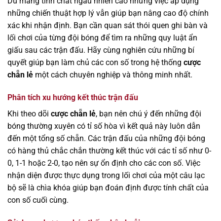
Dù mang tính chất ngẫu nhiên cao nhưng việc áp dụng
những chiến thuật hợp lý vẫn giúp bạn nâng cao độ chính
xác khi nhận định. Bạn cần quan sát thói quen ghi bàn và
lối chơi của từng đội bóng để tìm ra những quy luật ẩn
giấu sau các trận đấu. Hãy cùng nghiên cứu những bí
quyết giúp bạn làm chủ các con số trong hệ thống
cược
chẵn lẻ
một cách chuyên nghiệp và thông minh nhất.
Phân tích xu hướng kết thúc trận đấu
Khi theo dõi
cược chẵn lẻ
, bạn nên chú ý đến những đội
bóng thường xuyên có tỉ số hòa vì kết quả này luôn dẫn
đến một tổng số chẵn. Các trận đấu của những đội bóng
có hàng thủ chắc chắn thường kết thúc với các tỉ số như 0-
0, 1-1 hoặc 2-0, tạo nên sự ổn định cho các con số. Việc
nhận diện được thực dụng trong lối chơi của một câu lạc
bộ sẽ là chìa khóa giúp bạn đoán định được tính chất của
con số cuối cùng.