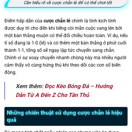
Cần hiểu rõ về cược chẵn lẻ để có thể chơi tốt
Điểm hấp dẫn của
cược chẵn lẻ
chính là tính kịch tính
được duy trì cho đến khi tiếng còi mãn cuộc vang lên bởi
một bàn thắng muộn có thể đổi chiều hoàn toàn. Ví dụ, nếu
tỉ số đang là 1-0 (lẻ) và có thêm một bàn thắng ở phút cuối
thành 1-1, tổng số sẽ ngay lập tức chuyển sang chẵn.
Chính vì sự xoay chuyển nhanh chóng này mà nhiều người
cảm thấy vô cùng hứng thú khi theo dõi các con số biến
động.
Xem thêm:
Đọc Kèo Bóng Đá – Hướng
Dẫn Từ A Đến Z Cho Tân Thủ
Những chiến thuật sử dụng cược chẵn lẻ hiệu
quả