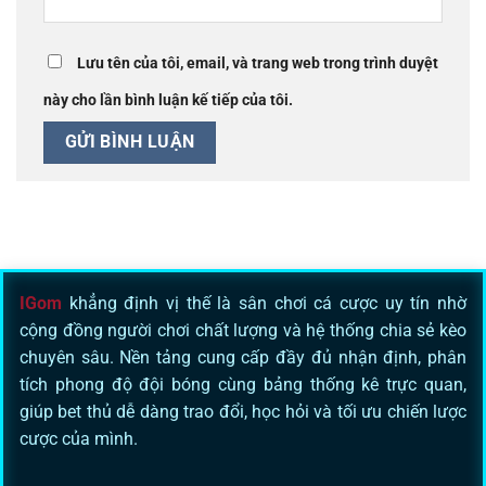
Lưu tên của tôi, email, và trang web trong trình duyệt
này cho lần bình luận kế tiếp của tôi.
IGom
khẳng định vị thế là sân chơi cá cược uy tín nhờ
cộng đồng người chơi chất lượng và hệ thống chia sẻ kèo
chuyên sâu. Nền tảng cung cấp đầy đủ nhận định, phân
tích phong độ đội bóng cùng bảng thống kê trực quan,
giúp bet thủ dễ dàng trao đổi, học hỏi và tối ưu chiến lược
cược của mình.