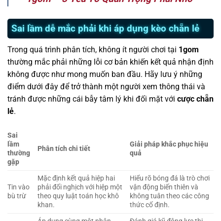
Sai lầm dễ mắc phải khi áp dụng kèo chẵn lẻ
Trong quá trình phân tích, không ít người chơi tại
1gom
thường mắc phải những lỗi cơ bản khiến kết quả nhận định
không được như mong muốn ban đầu. Hãy lưu ý những
điểm dưới đây để trở thành một người xem thông thái và
tránh được những cái bẫy tâm lý khi đối mặt với
cược chẵn
lẻ
.
Sai
lầm
Giải pháp khắc phục hiệu
Phân tích chi tiết
thường
quả
gặp
Mặc định kết quả hiệp hai
Hiểu rõ bóng đá là trò chơi
Tin vào
phải đối nghịch với hiệp một
vận động biến thiên và
bù trừ
theo quy luật toán học khô
không tuân theo các công
khan.
thức cố định.