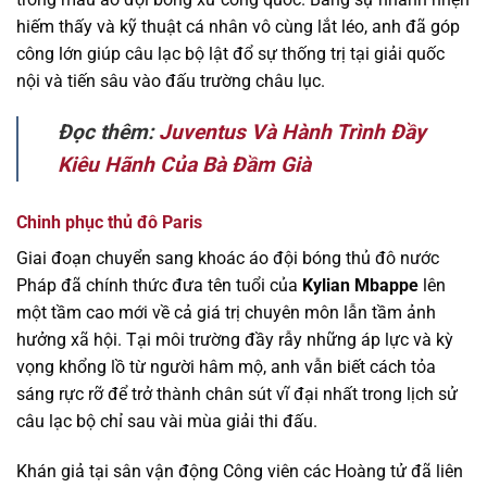
hiếm thấy và kỹ thuật cá nhân vô cùng lắt léo, anh đã góp
công lớn giúp câu lạc bộ lật đổ sự thống trị tại giải quốc
nội và tiến sâu vào đấu trường châu lục.
Đọc thêm:
Juventus Và Hành Trình Đầy
Kiêu Hãnh Của Bà Đầm Già
Chinh phục thủ đô Paris
Giai đoạn chuyển sang khoác áo đội bóng thủ đô nước
Pháp đã chính thức đưa tên tuổi của
Kylian Mbappe
lên
một tầm cao mới về cả giá trị chuyên môn lẫn tầm ảnh
hưởng xã hội. Tại môi trường đầy rẫy những áp lực và kỳ
vọng khổng lồ từ người hâm mộ, anh vẫn biết cách tỏa
sáng rực rỡ để trở thành chân sút vĩ đại nhất trong lịch sử
câu lạc bộ chỉ sau vài mùa giải thi đấu.
Khán giả tại sân vận động Công viên các Hoàng tử đã liên