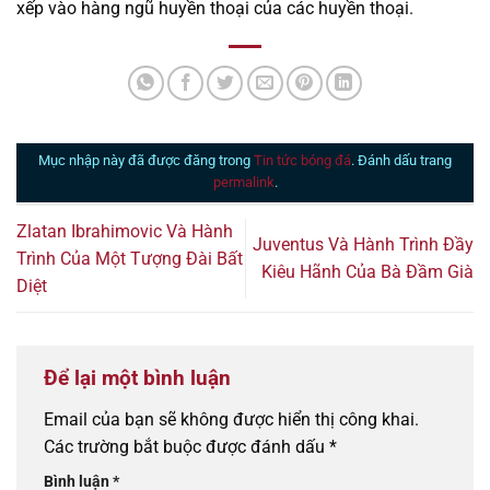
xếp vào hàng ngũ huyền thoại của các huyền thoại.
Mục nhập này đã được đăng trong
Tin tức bóng đá
. Đánh dấu trang
permalink
.
Zlatan Ibrahimovic Và Hành
Juventus Và Hành Trình Đầy
Trình Của Một Tượng Đài Bất
Kiêu Hãnh Của Bà Đầm Già
Diệt
Để lại một bình luận
Email của bạn sẽ không được hiển thị công khai.
Các trường bắt buộc được đánh dấu
*
Bình luận
*